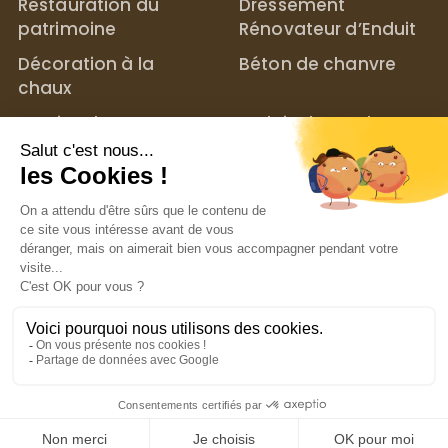
Restauration du
Dressement
patrimoine
Rénovateur d’Enduit
Décoration à la
Béton de chanvre
chaux
Mortier chaux
Enduit chaux chanvre
chanvre
MENTIONS LÉGALES
POLITIQUE DE CONFIDENTIALITÉ
UN PROJET ? C
Copyright © 2025 Lisbonis | Réalisé par
bigbang
communication